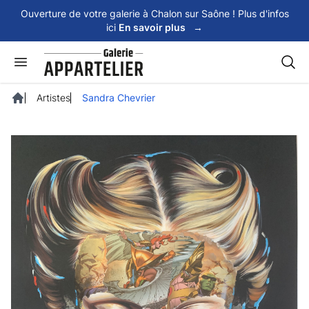
Panneau de gestion des cookies
Ouverture de votre galerie à Chalon sur Saône ! Plus d'infos
ici
En savoir plus
→
Rech
Artistes
Sandra Chevrier
Accueil