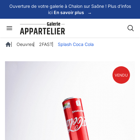
Panneau de gestion des cookies
Ouverture de votre galerie à Chalon sur Saône ! Plus d'infos
ici
En savoir plus
→
Rech
Oeuvres
2FAST
Splash Coca Cola
Accueil
VENDU