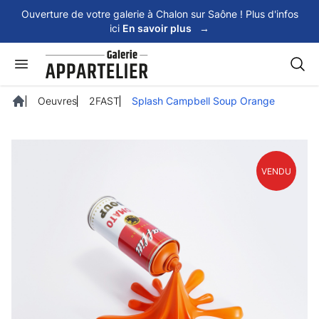
Panneau de gestion des cookies
Ouverture de votre galerie à Chalon sur Saône ! Plus d'infos
ici
En savoir plus
→
Rech
Oeuvres
2FAST
Splash Campbell Soup Orange
Accueil
VENDU