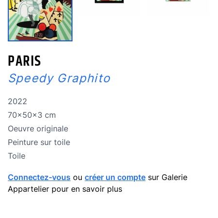
PARIS
Speedy Graphito
Année de réalisation
2022
Dimensions
70x50x3 cm
Oeuvre originale
Oeuvre originale
Technique
Peinture sur toile
Technique
Toile
Connectez-vous
ou
créer un compte
sur Galerie
Appartelier pour en savoir plus