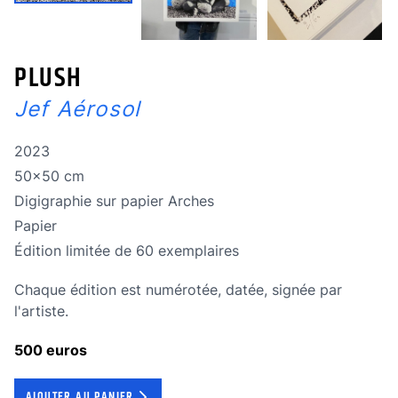
PLUSH
Jef Aérosol
Année de réalisation
2023
Dimensions
50x50 cm
Technique
Digigraphie sur papier Arches
Technique
Papier
édition limitée
Édition limitée de 60 exemplaires
Chaque édition est numérotée, datée, signée par
l'artiste.
500 euros
AJOUTER AU PANIER