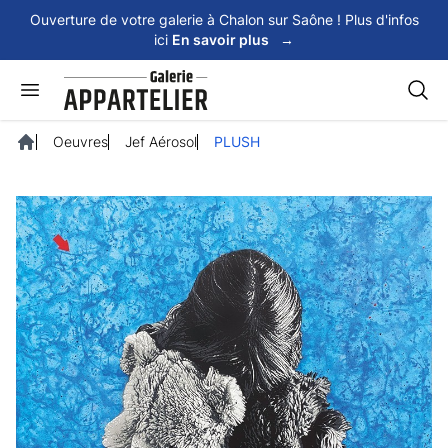
Panneau de gestion des cookies
Ouverture de votre galerie à Chalon sur Saône ! Plus d'infos
ici
En savoir plus
→
Rech
Oeuvres
Jef Aérosol
PLUSH
Accueil