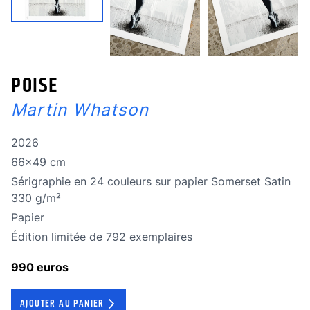
POISE
Martin Whatson
Année de réalisation
2026
Dimensions
66x49 cm
Technique
Sérigraphie en 24 couleurs sur papier Somerset Satin
330 g/m²
Technique
Papier
édition limitée
Édition limitée de 792 exemplaires
990 euros
AJOUTER AU PANIER