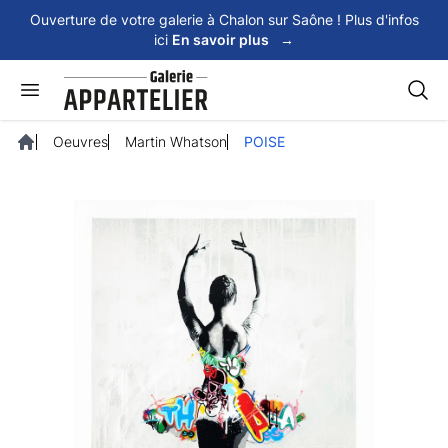
Panneau de gestion des cookies
Ouverture de votre galerie à Chalon sur Saône ! Plus d'infos
ici
En savoir plus
→
Rech
Oeuvres
Martin Whatson
POISE
Accueil