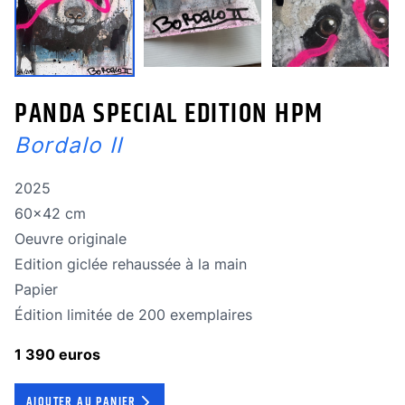
PANDA SPECIAL EDITION HPM
Bordalo II
Année de réalisation
2025
Dimensions
60x42 cm
Oeuvre originale
Oeuvre originale
Technique
Edition giclée rehaussée à la main
Technique
Papier
édition limitée
Édition limitée de 200 exemplaires
1 390 euros
AJOUTER AU PANIER