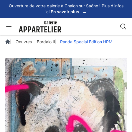
Panneau de gestion des cookies
Ouverture de votre galerie à Chalon sur Saône ! Plus d'infos
ici
En savoir plus
→
Rech
Oeuvres
Bordalo II
Panda Special Edition HPM
Accueil