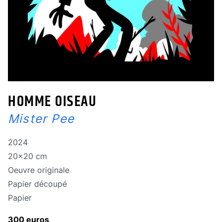
HOMME OISEAU
Mister Pee
Année de réalisation
2024
Dimensions
20x20 cm
Oeuvre originale
Oeuvre originale
Technique
Papier découpé
Technique
Papier
300 euros