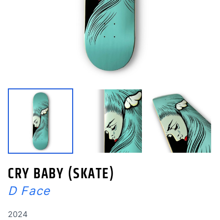
CRY BABY (SKATE)
D Face
Année de réalisation
2024