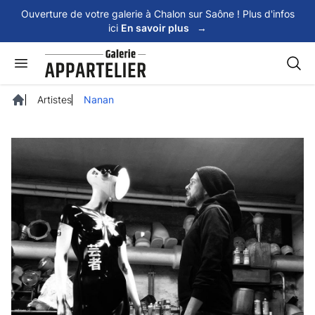
Panneau de gestion des cookies
Ouverture de votre galerie à Chalon sur Saône ! Plus d'infos
ici
En savoir plus
→
Rech
Artistes
Nanan
Accueil